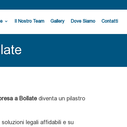
ne
Il Nostro Team
Gallery
Dove Siamo
Contatti
late
mpresa a Bollate
diventa un pilastro
oluzioni legali affidabili e su