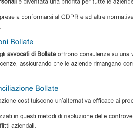
rsonali
è diventata una priorità per tutte le aziend
prese a conformarsi al GDPR e ad altre normative 
.
oni Bollate
 gli
avvocati di Bollate
offrono consulenza su una v
licenze, assicurando che le aziende rimangano comp
ciliazione Bollate
azione costituiscono un’alternativa efficace ai proce
zati in questi metodi di risoluzione delle controv
itti aziendali.